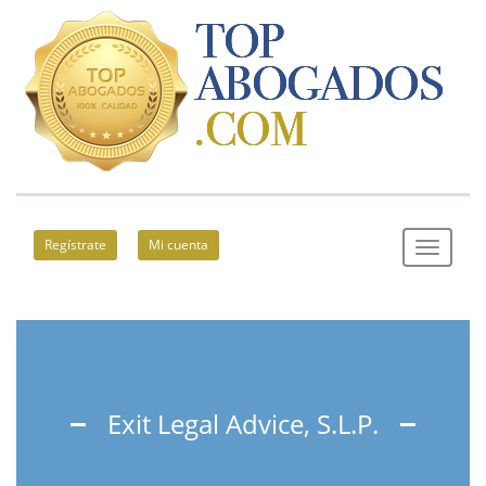
Regístrate
Mi cuenta
Exit Legal Advice, S.L.P.