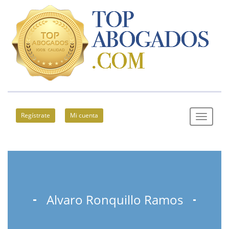
Regístrate
Mi cuenta
Alvaro Ronquillo Ramos