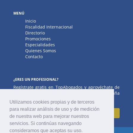
MENÚ
Inicio
Fiscalidad Internacional
Directorio
Promociones
Especialidades
Quienes Somos
Contacto
¿ERES UN PROFESIONAL?
Regístrate gratis en TopAbogados y aprovéchate de
la oportunidad de salir en el portal líder de España
en legislación y abogacía.
Utilizamos cookies propias y de terceros
para realizar análisis de uso y de medición
Regístrate
de nuestra web para mejorar nuestros
servicios. Si continúas navegando
consideramos que aceptas su uso.