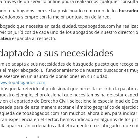
 a través de un servicio online podrá realizarnos cualquier consult
izado topabogados.com se ha posicionado como uno de los
buscador
ficándonos siempre con la mejor puntuación de la red.
el abogado que necesita en cada ciudad, topabogados.com ha realiz
vicios jurídicos de cada uno de los abogados de nuestro directorio,
ativa
española al respecto.
daptado a sus necesidades
m se adapta a sus necesidades de búsqueda puesto que recoge en
 el mejor abogado. El funcionamiento de nuestro buscador es muy 
e asesore en un asunto de donaciones en su ciudad.
ww.topabogados.com
de búsqueda referido al profesional que necesita, escriba la palabra
uestro ejemplo, el profesional que necesitamos ha de estar especi
 en el apartado de Derecho Civil, seleccione la especialidad de D
eseada para de esta manera acotar el ámbito geográfico de ejercici
búsqueda de topabogados.com son muchos, ahora bien, para indicar
gran experiencia en el sector, hemos indicado en algunos de los pr
ntalla aparecerán ordenados alfabéticamente otros abogados que co