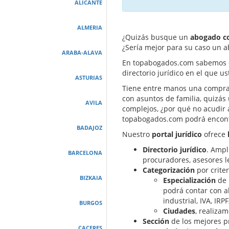
ALICANTE
ALMERIA
¿Quizás busque un
abogado co
¿Sería mejor para su caso un 
ARABA-ALAVA
En topabogados.com sabemos qu
directorio jurídico en el que 
ASTURIAS
Tiene entre manos una comprave
con asuntos de familia, quizás
AVILA
complejos, ¿por qué no acudir 
topabogados.com podrá encontr
BADAJOZ
Nuestro
portal
jurídico
ofrece
Directorio
jurídico
. Ampl
BARCELONA
procuradores, asesores l
Categorización
por criter
BIZKAIA
Especialización
de 
podrá contar con a
industrial, IVA, IRPF
BURGOS
Ciudades
, realiza
Sección
de los mejores pr
CACERES