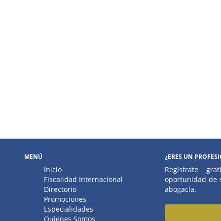
MENÚ
¿ERES UN PROFES
Inicio
Regístrate gr
Fiscalidad Internacional
oportunidad de s
Directorio
abogacía.
Promociones
Especialidades
Quienes Somos