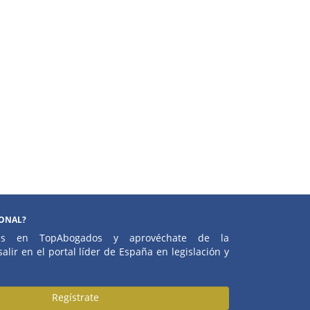
IONAL?
atis en TopAbogados y aprovéchate de la
alir en el portal líder de España en legislación y
Regístrate