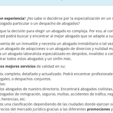
n experiencia
? ¿No sabe si decidirse por la especialización en un 
abogado particular o un despacho de abogados?
e la decisión para elegir un abogado es compleja. Por eso, al co
usted podrá buscar y encontrar al mejor abogado que se adapte a s
nta de un inmueble y necesita un abogado inmobiliario o tal vez 
 un abogado de adopciones o un abogado de divorcios y nulidad ma
a un abogado laboralista especializado en despidos, invalidez o con
ar todos estos abogados y un sinfín más.
los mejores servicios
de calidad en su:
io, completo, detallado y actualizado. Podrá encontrar profesional
egales, o despachos conjuntos.
ios:
los abogados de nuestro directorio. Encontrará abogados civilistas, 
bogados de inmigración, seguros, multas, accidentes de tráfico, n
, herencias, etc.
mos una clasificación dependiendo de las ciudades donde ejerzan su
ecios del mercado jurídico gracias a las diferentes
promociones