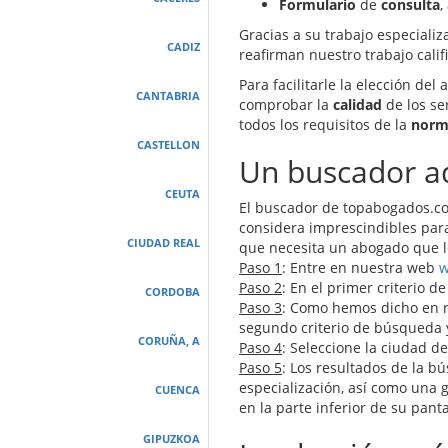
Formulario
de
consulta
,
Gracias a su trabajo especial
CADIZ
reafirman nuestro trabajo cali
Para facilitarle la elección d
CANTABRIA
comprobar la
calidad
de los ser
todos los requisitos de la
norm
CASTELLON
Un buscador a
CEUTA
El buscador de topabogados.co
considera imprescindibles para
CIUDAD REAL
que necesita un abogado que l
Paso 1
: Entre en nuestra web
w
Paso 2
: En el primer criterio 
CORDOBA
Paso 3
: Como hemos dicho en n
segundo criterio de búsqueda y
CORUÑA, A
Paso 4
: Seleccione la ciudad d
Paso 5
: Los resultados de la 
especialización, así como una 
CUENCA
en la parte inferior de su pa
GIPUZKOA