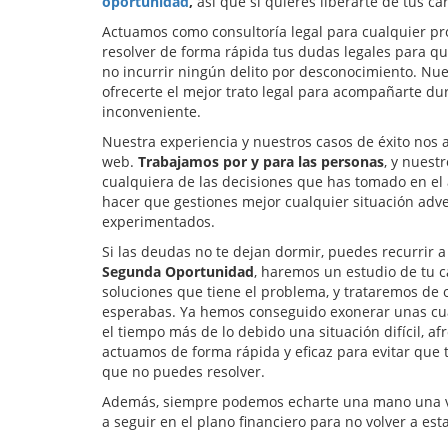
oportunidad
,
así que si quieres liberarte de tus ca
Actuamos como consultoría legal para cualquier pr
resolver de forma rápida tus dudas legales para 
no incurrir ningún delito por desconocimiento. Nue
ofrecerte el mejor trato legal para acompañarte dur
inconveniente.
Nuestra experiencia y nuestros casos de éxito nos 
web.
Trabajamos por y para las personas
, y nuest
cualquiera de las decisiones que has tomado en el 
hacer que gestiones mejor cualquier situación adve
experimentados.
Si las deudas no te dejan dormir, puedes recurrir 
Segunda Oportunidad
, haremos un estudio de tu c
soluciones que tiene el problema, y trataremos de o
esperabas. Ya hemos conseguido exonerar unas cua
el tiempo más de lo debido una situación difícil, a
actuamos de forma rápida y eficaz para evitar qu
que no puedes resolver.
Además, siempre podemos echarte una mano una vez
a seguir en el plano financiero para no volver a est