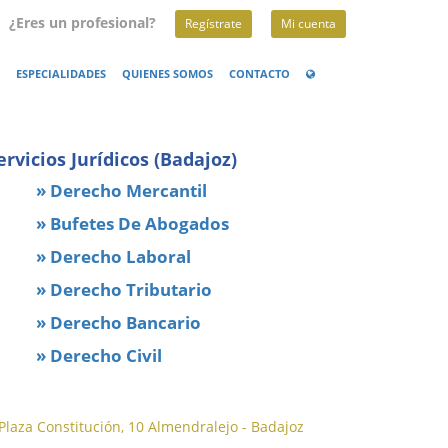
¿Eres un profesional?
Regístrate
Mi cuenta
ESPECIALIDADES
QUIENES SOMOS
CONTACTO
ervicios Jurídicos (Badajoz)
» Derecho Mercantil
» Bufetes De Abogados
» Derecho Laboral
» Derecho Tributario
» Derecho Bancario
» Derecho Civil
Plaza Constitución, 10 Almendralejo - Badajoz