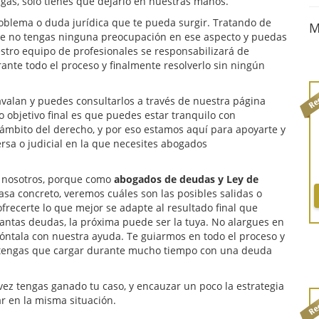
rgas, solo tienes que dejarlo en nuestras manos.
oblema o duda jurídica que te pueda surgir. Tratando de
M
que no tengas ninguna preocupación en ese aspecto y puedas
stro equipo de profesionales se responsabilizará de
ante todo el proceso y finalmente resolverlo sin ningún
avalan y puedes consultarlos a través de nuestra página
ro objetivo final es que puedes estar tranquilo con
ámbito del derecho, y por eso estamos aquí para apoyarte y
rsa o judicial en la que necesites abogados
a nosotros, porque como
abogados de deudas y Ley de
asa concreto, veremos cuáles son las posibles salidas o
frecerte lo que mejor se adapte al resultado final que
ntas deudas, la próxima puede ser la tuya. No alargues en
fróntala con nuestra ayuda. Te guiarmos en todo el proceso y
e tengas que cargar durante mucho tiempo con una deuda
 tengas ganado tu caso, y encauzar un poco la estrategia
ar en la misma situación.