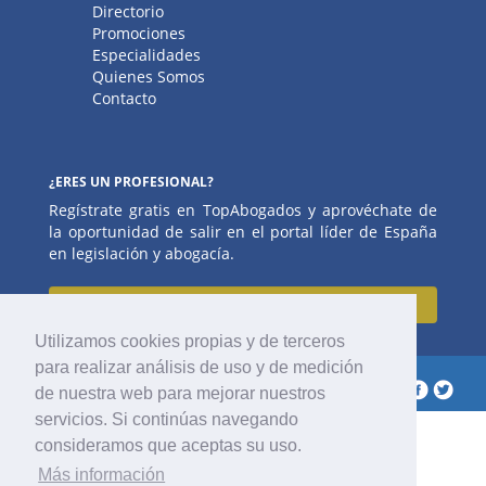
Directorio
Promociones
Especialidades
Quienes Somos
Contacto
¿ERES UN PROFESIONAL?
Regístrate gratis en TopAbogados y aprovéchate de
la oportunidad de salir en el portal líder de España
en legislación y abogacía.
Regístrate
Utilizamos cookies propias y de terceros
para realizar análisis de uso y de medición
2017 © Top Abogados
Síguenos
de nuestra web para mejorar nuestros
servicios. Si continúas navegando
consideramos que aceptas su uso.
Más información