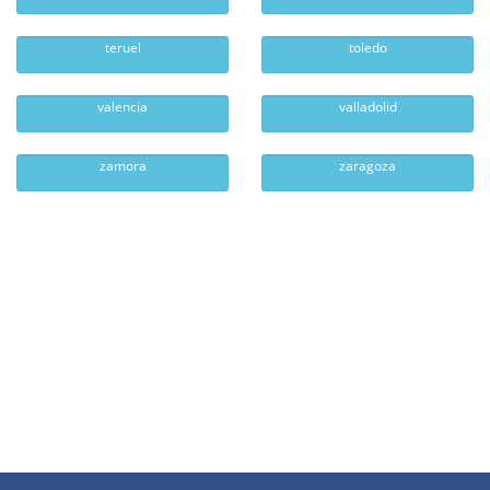
teruel
toledo
valencia
valladolid
zamora
zaragoza