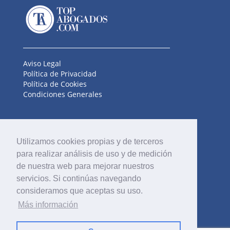
Aviso Legal
Política de Privacidad
Política de Cookies
Condiciones Generales
MENÚ
Utilizamos cookies propias y de terceros
Inicio
para realizar análisis de uso y de medición
Fiscalidad Internacional
de nuestra web para mejorar nuestros
Directorio
Promociones
servicios. Si continúas navegando
Especialidades
consideramos que aceptas su uso.
Quienes Somos
Más información
Contacto