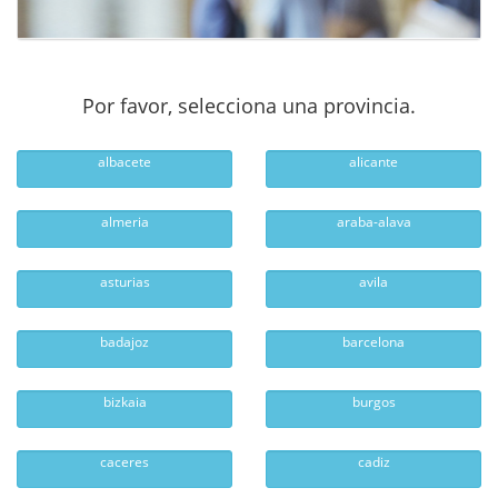
Por favor, selecciona una provincia.
albacete
alicante
almeria
araba-alava
asturias
avila
badajoz
barcelona
bizkaia
burgos
caceres
cadiz