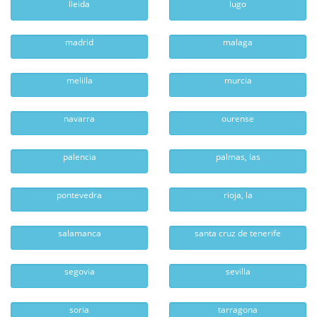
lleida
lugo
madrid
malaga
melilla
murcia
navarra
ourense
palencia
palmas, las
pontevedra
rioja, la
salamanca
santa cruz de tenerife
segovia
sevilla
soria
tarragona