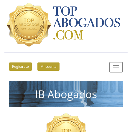
Regístrate
Mi cuenta
IB Abogados