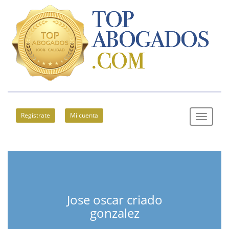
Regístrate
Mi cuenta
Jose oscar criado
gonzalez