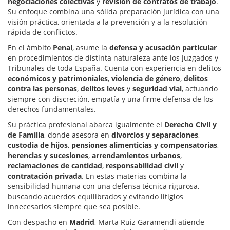
negociaciones colectivas
y
revisión de contratos de trabajo
.
Su enfoque combina una sólida preparación jurídica con una
visión práctica, orientada a la prevención y a la resolución
rápida de conflictos.
En el ámbito
Penal
, asume la
defensa y acusación particular
en procedimientos de distinta naturaleza ante los Juzgados y
Tribunales de toda España. Cuenta con experiencia en delitos
económicos y patrimoniales
,
violencia de género
,
delitos
contra las personas
,
delitos leves
y
seguridad vial
, actuando
siempre con discreción, empatía y una firme defensa de los
derechos fundamentales.
Su práctica profesional abarca igualmente el
Derecho Civil y
de Familia
, donde asesora en
divorcios y separaciones
,
custodia de hijos
,
pensiones alimenticias y compensatorias
,
herencias y sucesiones
,
arrendamientos urbanos
,
reclamaciones de cantidad
,
responsabilidad civil
y
contratación privada
. En estas materias combina la
sensibilidad humana con una defensa técnica rigurosa,
buscando acuerdos equilibrados y evitando litigios
innecesarios siempre que sea posible.
Con despacho en
Madrid
, Marta Ruiz Garamendi atiende