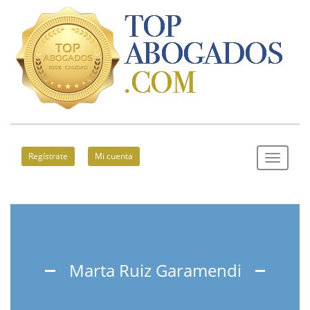
Regístrate
Mi cuenta
Marta Ruiz Garamendi