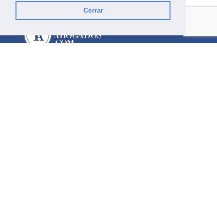
Cerrar
Aviso Legal
Política de Privacidad
Política de Cookies
Condiciones Generales
MENÚ
Inicio
Fiscalidad Internacional
Directorio
Promociones
Especialidades
Quienes Somos
Contacto