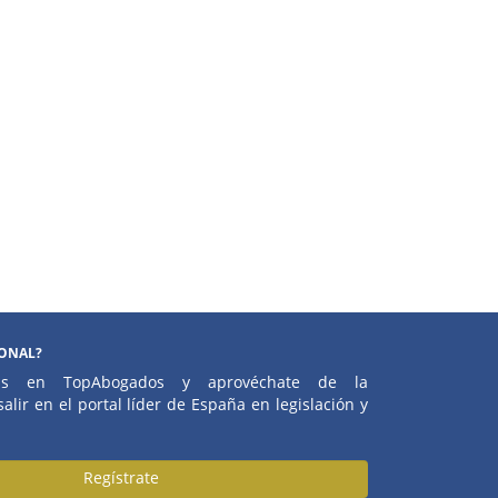
IONAL?
atis en TopAbogados y aprovéchate de la
alir en el portal líder de España en legislación y
Regístrate