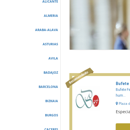
ALICANTE
ALMERIA
ARABA-ALAVA
ASTURIAS
AVILA
BADAJOZ
Bufete
BARCELONA
Bufete F
hum...
BIZKAIA
Plaza de
Especia
BURGOS
CACERES