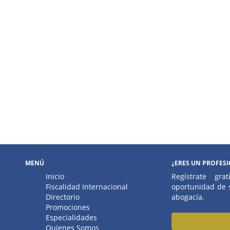
MENÚ
¿ERES UN PROFES
Inicio
Regístrate gr
Fiscalidad Internacional
oportunidad de s
Directorio
abogacía.
Promociones
Especialidades
Quienes Somos