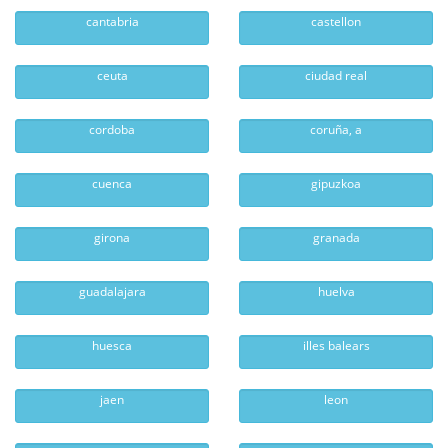
cantabria
castellon
ceuta
ciudad real
cordoba
coruña, a
cuenca
gipuzkoa
girona
granada
guadalajara
huelva
huesca
illes balears
jaen
leon