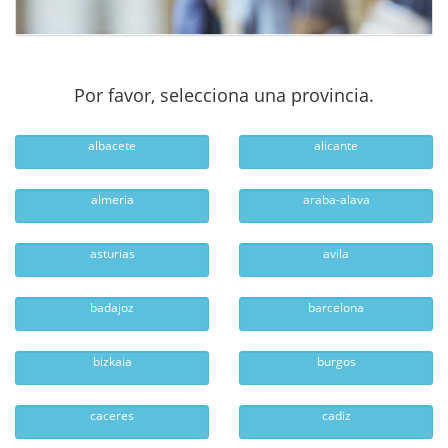
Por favor, selecciona una provincia.
albacete
alicante
almeria
araba-alava
asturias
avila
badajoz
barcelona
bizkaia
burgos
caceres
cadiz