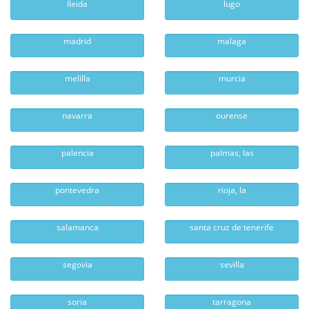
lleida
lugo
madrid
malaga
melilla
murcia
navarra
ourense
palencia
palmas, las
pontevedra
rioja, la
salamanca
santa cruz de tenerife
segovia
sevilla
soria
tarragona