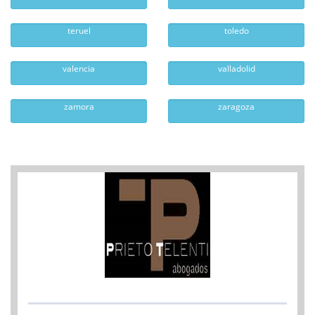
teruel
toledo
valencia
valladolid
zamora
zaragoza