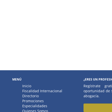
MENÚ
¿ERES UN PROFES
Inicio
Regístrate gr
Fiscalidad Internacional
oportunidad de s
Directorio
abogacía.
Promociones
Especialidades
Quienes Somos