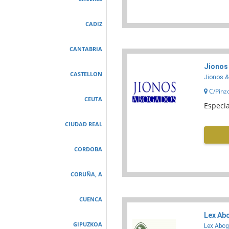
CADIZ
CANTABRIA
Jionos
CASTELLON
Jionos &
C/Pinz
CEUTA
Especia
CIUDAD REAL
CORDOBA
CORUÑA, A
CUENCA
Lex Ab
GIPUZKOA
Lex Abog