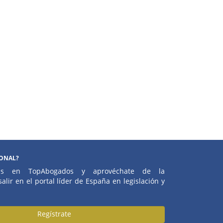
IONAL?
atis en TopAbogados y aprovéchate de la
alir en el portal líder de España en legislación y
Regístrate