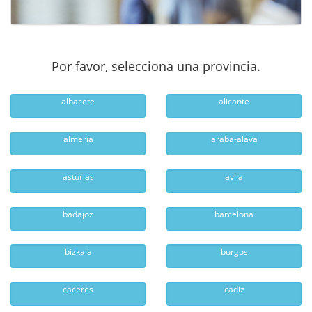
Por favor, selecciona una provincia.
albacete
alicante
almeria
araba-alava
asturias
avila
badajoz
barcelona
bizkaia
burgos
caceres
cadiz