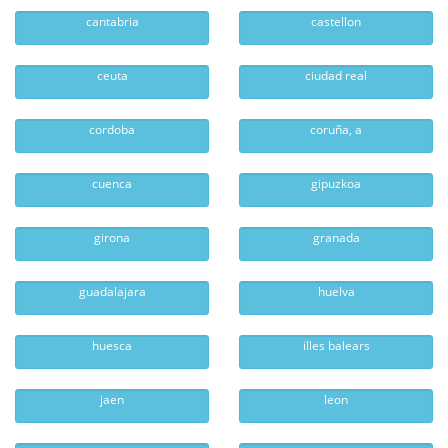
cantabria
castellon
ceuta
ciudad real
cordoba
coruña, a
cuenca
gipuzkoa
girona
granada
guadalajara
huelva
huesca
illes balears
jaen
leon