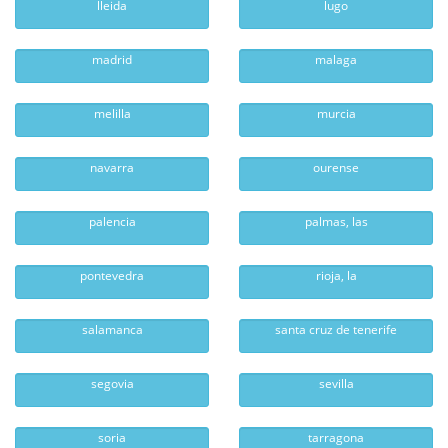
lleida
lugo
madrid
malaga
melilla
murcia
navarra
ourense
palencia
palmas, las
pontevedra
rioja, la
salamanca
santa cruz de tenerife
segovia
sevilla
soria
tarragona