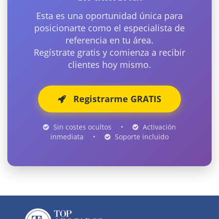
Esta es una oportunidad única para
posicionarte como el especialista de
referencia en tu área.
Regístrate gratis y comienza a recibir
clientes hoy mismo.
Registrarme GRATIS
Sin costes ocultos
•
Activación
inmediata
•
Soporte incluido