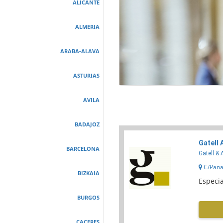
ALICANTE
ALMERIA
ARABA-ALAVA
ASTURIAS
AVILA
BADAJOZ
Gatell
BARCELONA
Gatell & 
C/Panad
BIZKAIA
Especia
BURGOS
CACERES