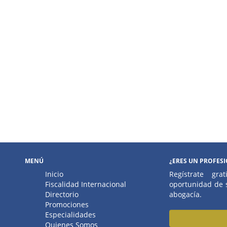
MENÚ
¿ERES UN PROFES
Inicio
Regístrate gr
Fiscalidad Internacional
oportunidad de s
Directorio
abogacía.
Promociones
Especialidades
Quienes Somos