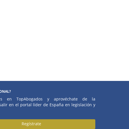
IONAL?
atis en TopAbogados y aprovéchate de la
alir en el portal líder de España en legislación y
Regístrate