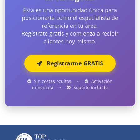
Esta es una oportunidad única para
posicionarte como el especialista de
referencia en tu área.
Regístrate gratis y comienza a recibir
clientes hoy mismo.
Registrarme GRATIS
Sin costes ocultos
•
Activación
inmediata
•
Soporte incluido