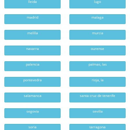
lleida
lugo
madrid
malaga
melilla
murcia
navarra
ourense
palencia
palmas, las
pontevedra
rioja, la
salamanca
santa cruz de tenerife
segovia
sevilla
soria
tarragona