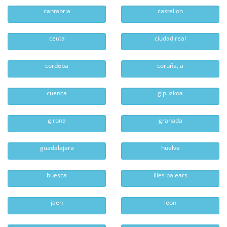
cantabria
castellon
ceuta
ciudad real
cordoba
coruña, a
cuenca
gipuzkoa
girona
granada
guadalajara
huelva
huesca
illes balears
jaen
leon