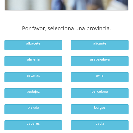
Por favor, selecciona una provincia.
albacete
alicante
almeria
araba-alava
asturias
avila
badajoz
barcelona
bizkaia
burgos
caceres
cadiz