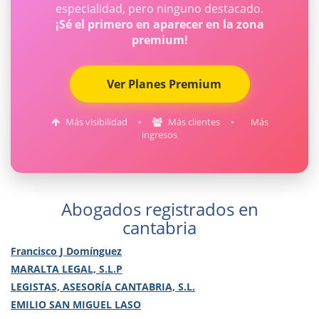
especialidad, pero ninguno destacado.
¡Sé el primero en aparecer en la zona
premium!
Ver Planes Premium
Más visibilidad
•
Más clientes
•
Más
ingresos
Abogados registrados en
cantabria
Francisco J Domínguez
MARALTA LEGAL, S.L.P
LEGISTAS, ASESORÍA CANTABRIA, S.L.
EMILIO SAN MIGUEL LASO