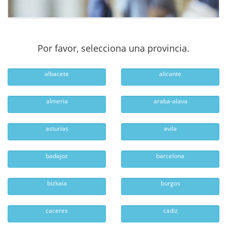
Por favor, selecciona una provincia.
albacete
alicante
almeria
araba-alava
asturias
avila
badajoz
barcelona
bizkaia
burgos
caceres
cadiz