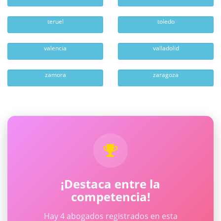
teruel
toledo
valencia
valladolid
zamora
zaragoza
¡Destaca entre la
competencia!
Hay 4 abogados registrados en esta