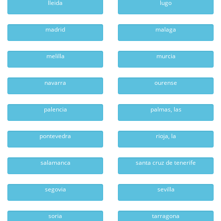
lleida
lugo
madrid
malaga
melilla
murcia
navarra
ourense
palencia
palmas, las
pontevedra
rioja, la
salamanca
santa cruz de tenerife
segovia
sevilla
soria
tarragona