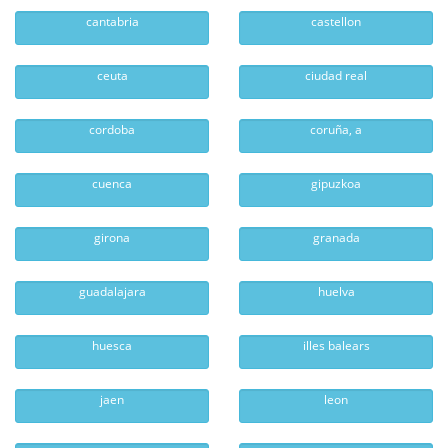
cantabria
castellon
ceuta
ciudad real
cordoba
coruña, a
cuenca
gipuzkoa
girona
granada
guadalajara
huelva
huesca
illes balears
jaen
leon