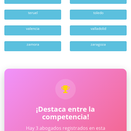
teruel
toledo
valencia
valladolid
zamora
zaragoza
¡Destaca entre la
competencia!
Hay 3 abogados registrados en esta