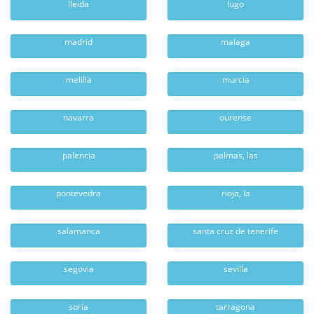
lleida
lugo
madrid
malaga
melilla
murcia
navarra
ourense
palencia
palmas, las
pontevedra
rioja, la
salamanca
santa cruz de tenerife
segovia
sevilla
soria
tarragona