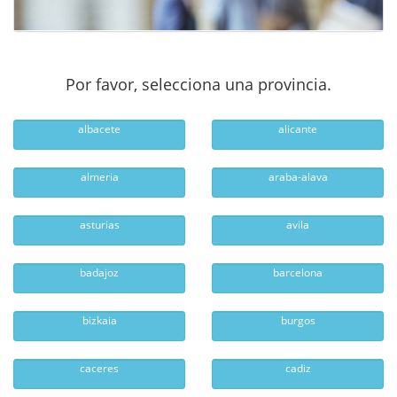
Por favor, selecciona una provincia.
albacete
alicante
almeria
araba-alava
asturias
avila
badajoz
barcelona
bizkaia
burgos
caceres
cadiz