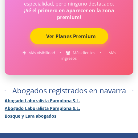
especialidad, pero ninguno destacado.
¡Sé el primero en aparecer en la zona
premium!
Ver Planes Premium
Más visibilidad
•
Más clientes
•
Más
ingresos
Abogados registrados en navarra
Abogado Laboralista Pamplona S.L.
Abogado Laboralista Pamplona S.L.
Bosque y Lara abogados