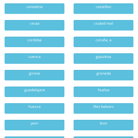
cantabria
castellon
ceuta
ciudad real
cordoba
coruña, a
cuenca
gipuzkoa
girona
granada
guadalajara
huelva
huesca
illes balears
jaen
leon