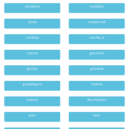
cantabria
castellon
ceuta
ciudad real
cordoba
coruña, a
cuenca
gipuzkoa
girona
granada
guadalajara
huelva
huesca
illes balears
jaen
leon