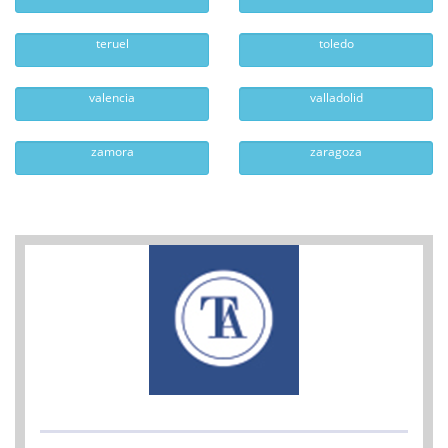
teruel
toledo
valencia
valladolid
zamora
zaragoza