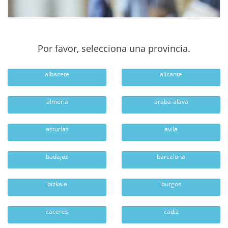
Por favor, selecciona una provincia.
albacete
alicante
almeria
araba-alava
asturias
avila
badajoz
barcelona
bizkaia
burgos
caceres
cadiz