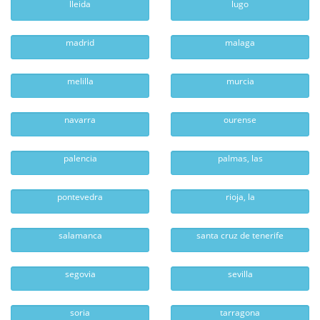
lleida
lugo
madrid
malaga
melilla
murcia
navarra
ourense
palencia
palmas, las
pontevedra
rioja, la
salamanca
santa cruz de tenerife
segovia
sevilla
soria
tarragona