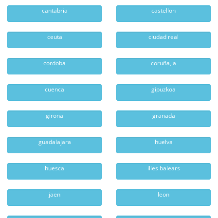
cantabria
castellon
ceuta
ciudad real
cordoba
coruña, a
cuenca
gipuzkoa
girona
granada
guadalajara
huelva
huesca
illes balears
jaen
leon