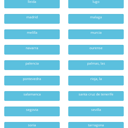
lleida
lugo
madrid
malaga
melilla
murcia
navarra
ourense
palencia
palmas, las
pontevedra
rioja, la
salamanca
santa cruz de tenerife
segovia
sevilla
soria
tarragona