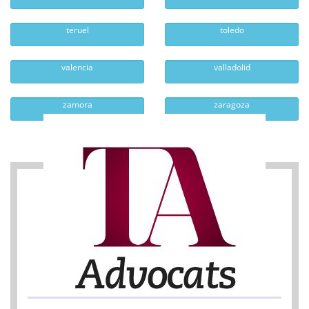
teruel
toledo
valencia
valladolid
zamora
zaragoza