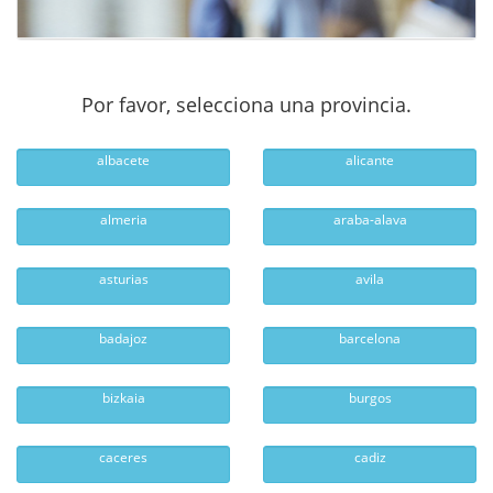
Por favor, selecciona una provincia.
albacete
alicante
almeria
araba-alava
asturias
avila
badajoz
barcelona
bizkaia
burgos
caceres
cadiz