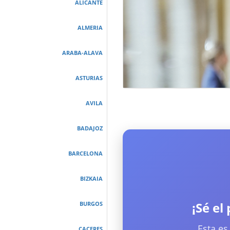
ALICANTE
ALMERIA
ARABA-ALAVA
ASTURIAS
AVILA
BADAJOZ
BARCELONA
BIZKAIA
¡Sé el
BURGOS
Esta es
CACERES