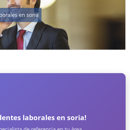
borales en soria
dentes laborales en soria!
cialista de referencia en tu área.