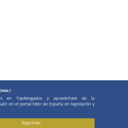
IONAL?
atis en TopAbogados y aprovéchate de la
alir en el portal líder de España en legislación y
Regístrate