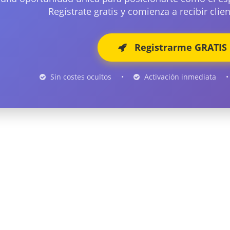
Regístrate gratis y comienza a recibir cli
Registrarme GRATIS
Sin costes ocultos
•
Activación inmediata
•