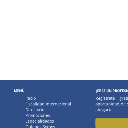
MENÚ
¿ERES UN PROFES
Inicio
Regístrate gr
Fiscalidad Internacional
oportunidad de s
Directorio
abogacía.
Promociones
Especialidades
Quienes Somos