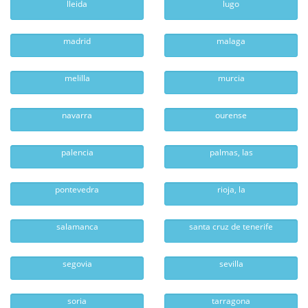
lleida
lugo
madrid
malaga
melilla
murcia
navarra
ourense
palencia
palmas, las
pontevedra
rioja, la
salamanca
santa cruz de tenerife
segovia
sevilla
soria
tarragona