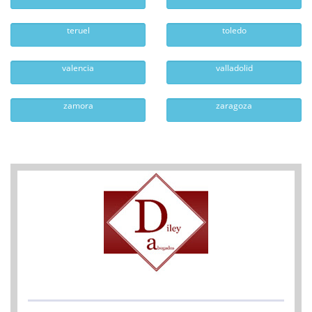
teruel
toledo
valencia
valladolid
zamora
zaragoza