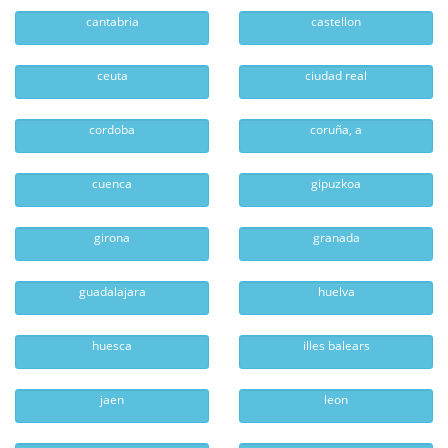
cantabria
castellon
ceuta
ciudad real
cordoba
coruña, a
cuenca
gipuzkoa
girona
granada
guadalajara
huelva
huesca
illes balears
jaen
leon