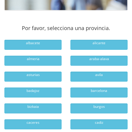
Por favor, selecciona una provincia.
albacete
alicante
almeria
araba-alava
asturias
avila
badajoz
barcelona
bizkaia
burgos
caceres
cadiz