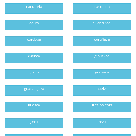
cantabria
castellon
ceuta
ciudad real
cordoba
coruña, a
cuenca
gipuzkoa
girona
granada
guadalajara
huelva
huesca
illes balears
jaen
leon