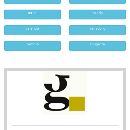
teruel
toledo
valencia
valladolid
zamora
zaragoza