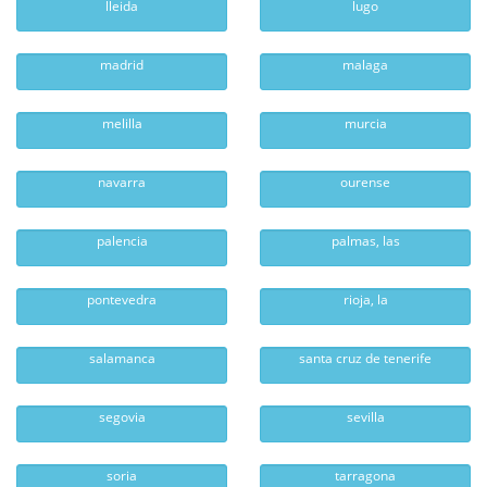
lleida
lugo
madrid
malaga
melilla
murcia
navarra
ourense
palencia
palmas, las
pontevedra
rioja, la
salamanca
santa cruz de tenerife
segovia
sevilla
soria
tarragona