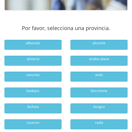
Por favor, selecciona una provincia.
albacete
alicante
almeria
araba-alava
asturias
avila
badajoz
barcelona
bizkaia
burgos
caceres
cadiz