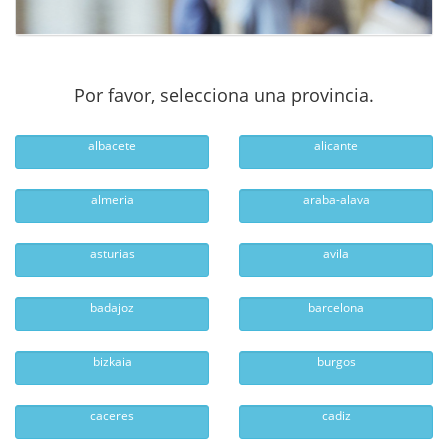
Por favor, selecciona una provincia.
albacete
alicante
almeria
araba-alava
asturias
avila
badajoz
barcelona
bizkaia
burgos
caceres
cadiz