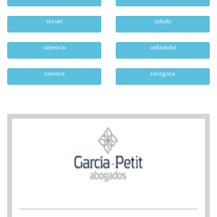
teruel
toledo
valencia
valladolid
zamora
zaragoza