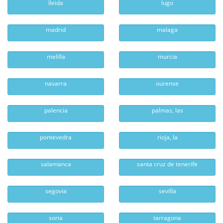
lleida
lugo
madrid
malaga
melilla
murcia
navarra
ourense
palencia
palmas, las
pontevedra
rioja, la
salamanca
santa cruz de tenerife
segovia
sevilla
soria
tarragona