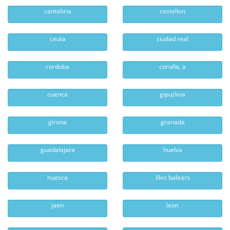
cantabria
castellon
ceuta
ciudad real
cordoba
coruña, a
cuenca
gipuzkoa
girona
granada
guadalajara
huelva
huesca
illes balears
jaen
leon