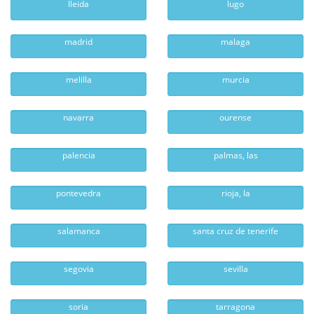
lleida
lugo
madrid
malaga
melilla
murcia
navarra
ourense
palencia
palmas, las
pontevedra
rioja, la
salamanca
santa cruz de tenerife
segovia
sevilla
soria
tarragona