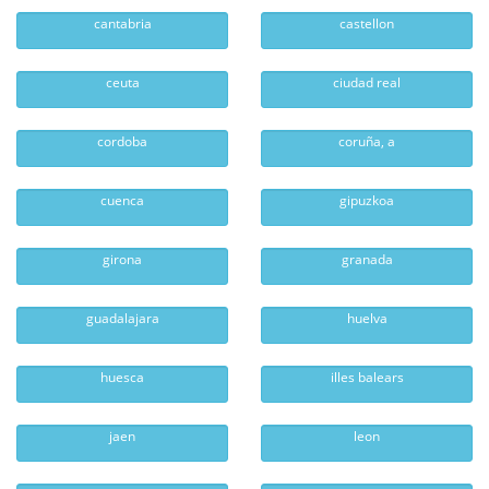
cantabria
castellon
ceuta
ciudad real
cordoba
coruña, a
cuenca
gipuzkoa
girona
granada
guadalajara
huelva
huesca
illes balears
jaen
leon