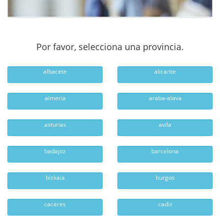
Por favor, selecciona una provincia.
albacete
alicante
almeria
araba-alava
asturias
avila
badajoz
barcelona
bizkaia
burgos
caceres
cadiz