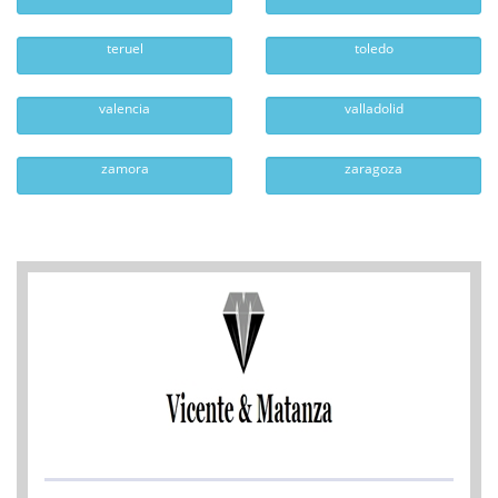
teruel
toledo
valencia
valladolid
zamora
zaragoza