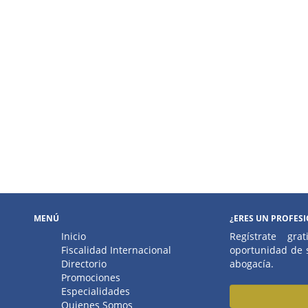
MENÚ
¿ERES UN PROFES
Inicio
Regístrate gr
Fiscalidad Internacional
oportunidad de s
Directorio
abogacía.
Promociones
Especialidades
Quienes Somos