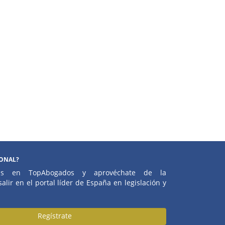
IONAL?
atis en TopAbogados y aprovéchate de la
alir en el portal líder de España en legislación y
Regístrate