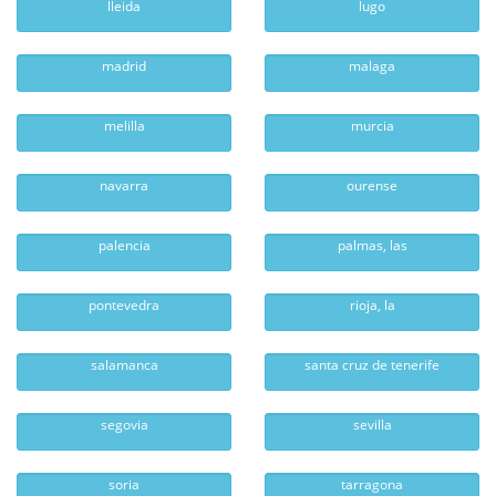
lleida
lugo
madrid
malaga
melilla
murcia
navarra
ourense
palencia
palmas, las
pontevedra
rioja, la
salamanca
santa cruz de tenerife
segovia
sevilla
soria
tarragona