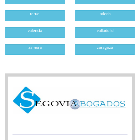
teruel
toledo
valencia
valladolid
zamora
zaragoza