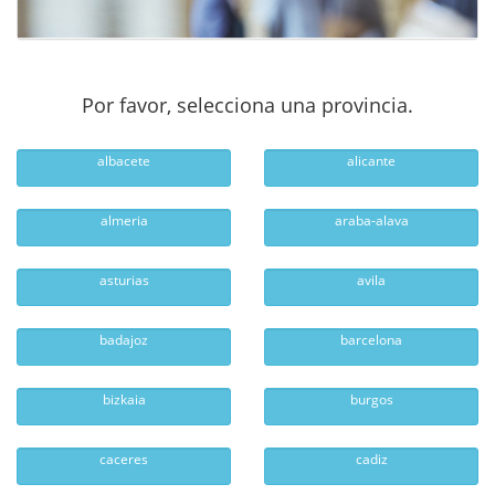
Por favor, selecciona una provincia.
albacete
alicante
almeria
araba-alava
asturias
avila
badajoz
barcelona
bizkaia
burgos
caceres
cadiz