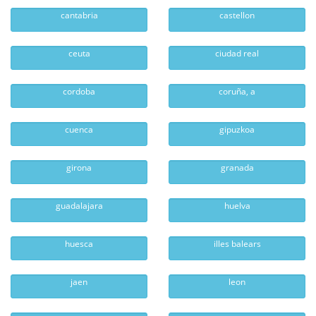
cantabria
castellon
ceuta
ciudad real
cordoba
coruña, a
cuenca
gipuzkoa
girona
granada
guadalajara
huelva
huesca
illes balears
jaen
leon