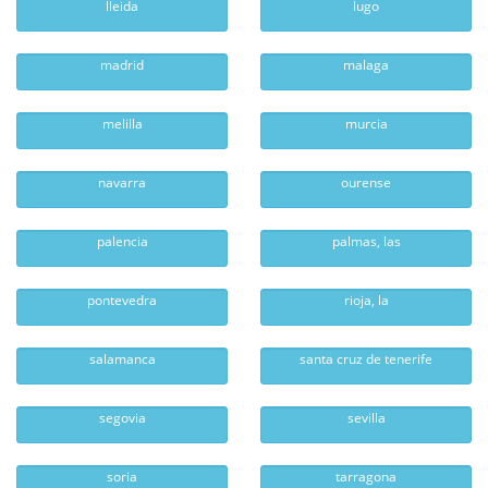
lleida
lugo
madrid
malaga
melilla
murcia
navarra
ourense
palencia
palmas, las
pontevedra
rioja, la
salamanca
santa cruz de tenerife
segovia
sevilla
soria
tarragona