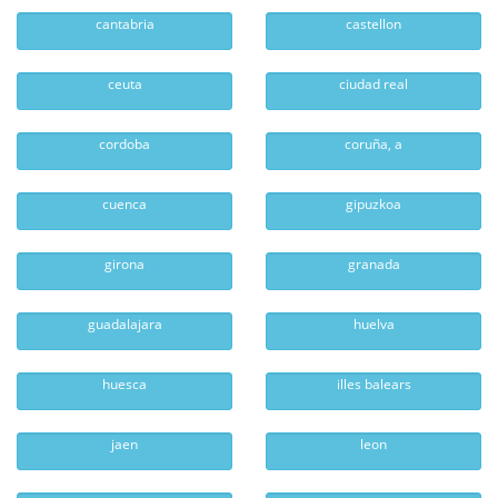
cantabria
castellon
ceuta
ciudad real
cordoba
coruña, a
cuenca
gipuzkoa
girona
granada
guadalajara
huelva
huesca
illes balears
jaen
leon