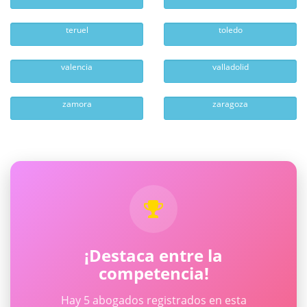
teruel
toledo
valencia
valladolid
zamora
zaragoza
¡Destaca entre la
competencia!
Hay 5 abogados registrados en esta