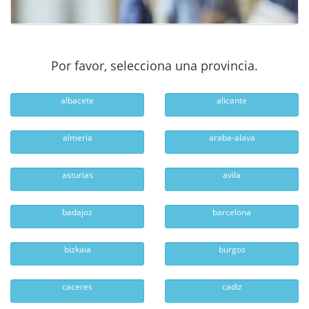
Por favor, selecciona una provincia.
albacete
alicante
almeria
araba-alava
asturias
avila
badajoz
barcelona
bizkaia
burgos
caceres
cadiz