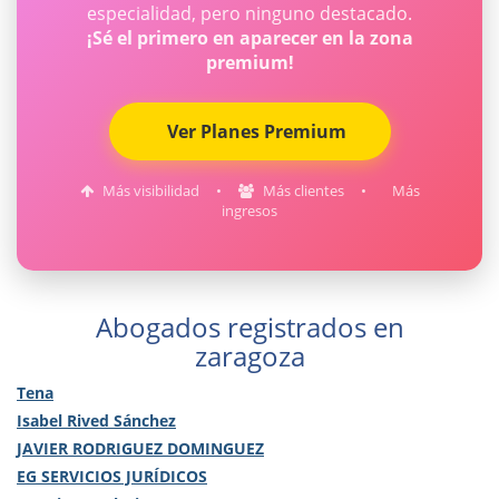
especialidad, pero ninguno destacado.
¡Sé el primero en aparecer en la zona
premium!
Ver Planes Premium
Más visibilidad
•
Más clientes
•
Más
ingresos
Abogados registrados en
zaragoza
Tena
Isabel Rived Sánchez
JAVIER RODRIGUEZ DOMINGUEZ
EG SERVICIOS JURÍDICOS