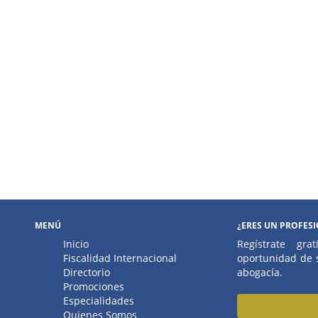
MENÚ
¿ERES UN PROFES
Inicio
Regístrate gr
Fiscalidad Internacional
oportunidad de s
Directorio
abogacía.
Promociones
Especialidades
Quienes Somos