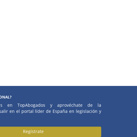
IONAL?
atis en TopAbogados y aprovéchate de la
alir en el portal líder de España en legislación y
Regístrate