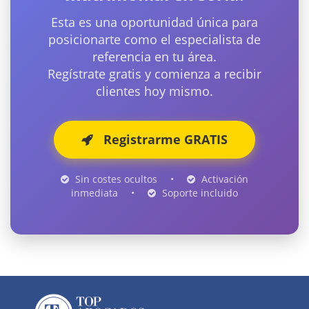
Esta es una oportunidad única para
posicionarte como el especialista de
referencia en tu área.
Regístrate gratis y comienza a recibir
clientes hoy mismo.
Registrarme GRATIS
Sin costes ocultos
•
Activación
inmediata
•
Soporte incluido