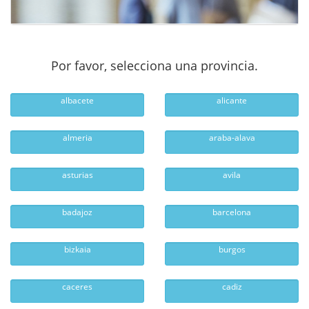
Por favor, selecciona una provincia.
albacete
alicante
almeria
araba-alava
asturias
avila
badajoz
barcelona
bizkaia
burgos
caceres
cadiz