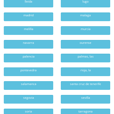
lleida
lugo
madrid
malaga
melilla
murcia
navarra
ourense
palencia
palmas, las
pontevedra
rioja, la
salamanca
santa cruz de tenerife
segovia
sevilla
soria
tarragona