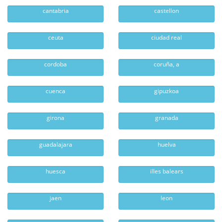
cantabria
castellon
ceuta
ciudad real
cordoba
coruña, a
cuenca
gipuzkoa
girona
granada
guadalajara
huelva
huesca
illes balears
jaen
leon