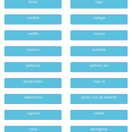
lleida
lugo
madrid
malaga
melilla
murcia
navarra
ourense
palencia
palmas, las
pontevedra
rioja, la
salamanca
santa cruz de tenerife
segovia
sevilla
soria
tarragona