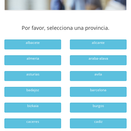
Por favor, selecciona una provincia.
albacete
alicante
almeria
araba-alava
asturias
avila
badajoz
barcelona
bizkaia
burgos
caceres
cadiz