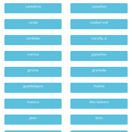
cantabria
castellon
ceuta
ciudad real
cordoba
coruña, a
cuenca
gipuzkoa
girona
granada
guadalajara
huelva
huesca
illes balears
jaen
leon