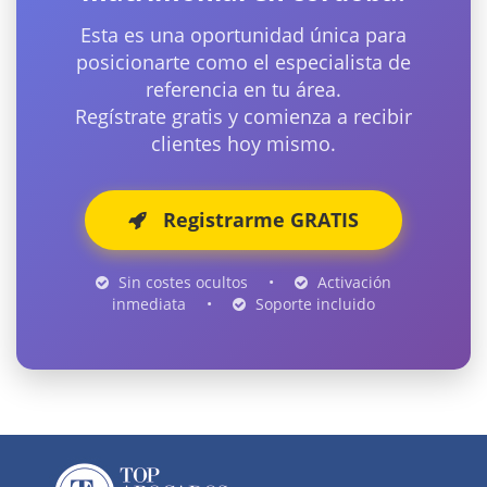
Esta es una oportunidad única para
posicionarte como el especialista de
referencia en tu área.
Regístrate gratis y comienza a recibir
clientes hoy mismo.
Registrarme GRATIS
Sin costes ocultos
•
Activación
inmediata
•
Soporte incluido