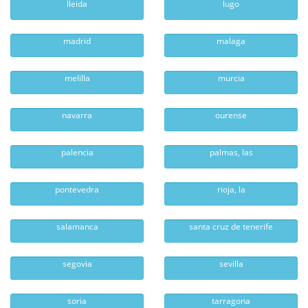
lleida
lugo
madrid
malaga
melilla
murcia
navarra
ourense
palencia
palmas, las
pontevedra
rioja, la
salamanca
santa cruz de tenerife
segovia
sevilla
soria
tarragona