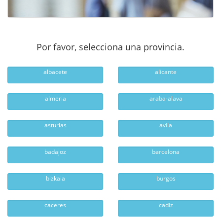
Por favor, selecciona una provincia.
albacete
alicante
almeria
araba-alava
asturias
avila
badajoz
barcelona
bizkaia
burgos
caceres
cadiz