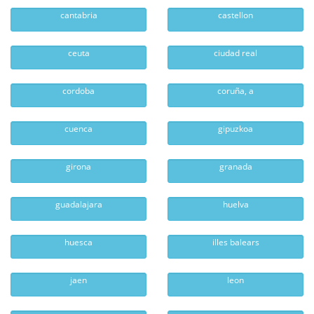
cantabria
castellon
ceuta
ciudad real
cordoba
coruña, a
cuenca
gipuzkoa
girona
granada
guadalajara
huelva
huesca
illes balears
jaen
leon