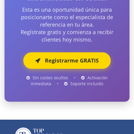
Esta es una oportunidad única para
posicionarte como el especialista de
referencia en tu área.
Regístrate gratis y comienza a recibir
clientes hoy mismo.
Registrarme GRATIS
Sin costes ocultos
•
Activación
inmediata
•
Soporte incluido